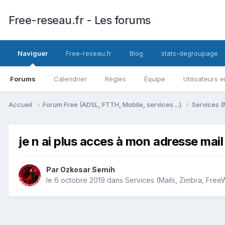
Free-reseau.fr - Les forums
Naviguer
Free-reseau.fr
Blog
stats-degroupage
Forums
Calendrier
Règles
Équipe
Utilisateurs e
Accueil
Forum Free (ADSL, FTTH, Mobile, services ...)
Services (
je n ai plus acces à mon adresse mail
Par
Ozkosar Semih
le 6 octobre 2019
dans
Services (Mails, Zimbra, FreeW