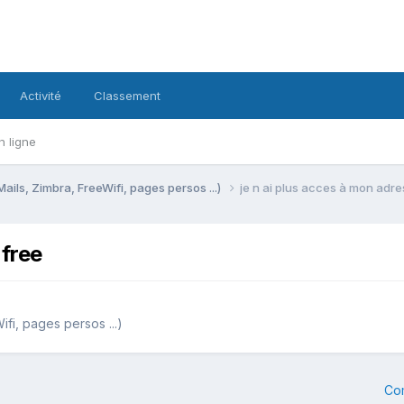
Activité
Classement
n ligne
Mails, Zimbra, FreeWifi, pages persos ...)
je n ai plus acces à mon adre
 free
ifi, pages persos ...)
Co