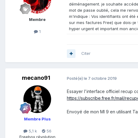
déménagement. je souhaite accéder
mot de passe oublié, cela me renvo
m'indique : Vos identifiants ont ét
Membre
sur mes factures Free) que dois-j
hyper urgent et important mon anc
1
Citer
mecano91
Posté(e)
le 7 octobre 2019
Essayer l'interface officiel recup 
https://subscribe.free.fr/mail/recu
Envoyé de mon MI 9 en utilisant Ta
Membre Plus
5,1 k
56
Freebox révolution