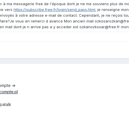
 à ma messagerie free de l'époque dont je ne me souviens plus de mon
ie vers
https://subscribe.free.fr/login/send_pass.html.
je renseigne mo
é envoyés à votre adresse e-mail de contact. Cependant, je ne reçois tou
e faire?Je vous en remerci d avance Mon ancien mail ozkosarozkan@fr
ien mail dont je n arrive pas a y acceder est ozkanozkosar@free.fr m
compte =>
pcompte.pl
patalk