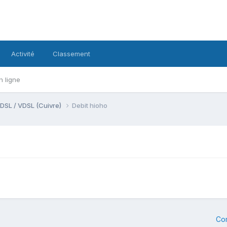
Activité
Classement
n ligne
DSL / VDSL (Cuivre)
Debit hioho
Co