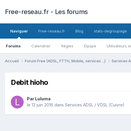
Free-reseau.fr - Les forums
Naviguer
Free-reseau.fr
Blog
stats-degroupage
Forums
Calendrier
Règles
Équipe
Utilisateurs e
Accueil
Forum Free (ADSL, FTTH, Mobile, services ...)
Services A
Debit hioho
Par
Luluma
le 13 juin 2016
dans
Services ADSL / VDSL (Cuivre)