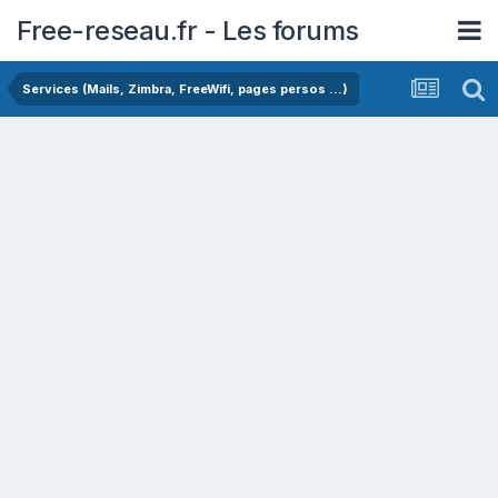
Free-reseau.fr - Les forums
Services (Mails, Zimbra, FreeWifi, pages persos ...)