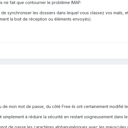
ais ne fait que contourner le problème IMAP.
é de synchroniser les dossiers dans lequel vous classez vos mails, e
ment la boit de réception ou éléments envoyés).
eau de mon mot de passe, du côté Free ils ont certainement modifié l
t simplement à réduire la sécurité en restant soigneusement dans l
re mot de passe les caractères alphanumériques avec les majuscule