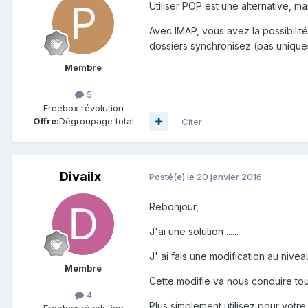
Utiliser POP est une alternative, m
Avec IMAP, vous avez la possibilit
dossiers synchronisez (pas unique
Membre
5
Freebox révolution
Offre:
Dégroupage total
Citer
Divailx
Posté(e)
le 20 janvier 2016
Rebonjour,
J'ai une solution ......
J' ai fais une modification au niv
Membre
Cette modifie va nous conduire tou
4
Plus simplement utilisez pour vot
Freebox révolution