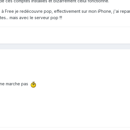
 de ces comptes installlés et bizarrement celui fonctionne.
..Grâce à Free je redécouvre pop, effectivement sur mon iPhone, j'ai
ctes... mais avec le serveur pop !!!
ça ne marche pas