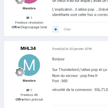
un vieux iPad sur lequel j'avais un
Membre
L'explication ...il utilise pop. ..
identifiants sont cette fois si corre
4
Freebox révolution
Offre:
Dégroupage total
Citer
MHL34
Posté(e)
le 20 janvier 2016
Bonjour
Sur Thunderbird j'utilise pop et 
Nom du serveur : pop.free.fr
Membre
Port : 995
sécurité de la connexion : SSL/TLS
5
Freebox 4K
Offre:
Non précisé