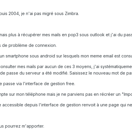
puis 2004, je n'ai pas migré sous Zimbra.
ais plus à récupérer mes mails en pop3 sous outlook et j'ai du pas
lus de problème de connexion.
 et un smartphone sous android sur lesquels mon meme email est consu
 consulter mes mails par aucun de ces 3 moyens, j'ai systématique
de passe du serveur a été modifié. Saisissez le nouveau mot de passe
 passe via l'interface de gestion free.
te sur mon téléphone mais je ne parviens pas en récréer un "Impos
 accessible depuis l'interface de gestion renvoit à une page qui ne v
us pourrez m'apporter.