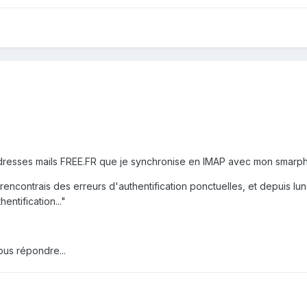
dresses mails FREE.FR que je synchronise en IMAP avec mon smarph
encontrais des erreurs d'authentification ponctuelles, et depuis l
ntification..."
ous répondre...