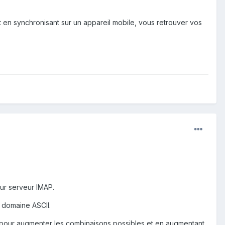
t en synchronisant sur un appareil mobile, vous retrouver vos
eur serveur IMAP.
e domaine ASCII.
s pour augmenter les combinaisons possibles et en augmentant