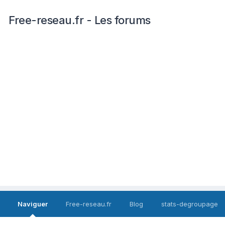
Free-reseau.fr - Les forums
Naviguer
Free-reseau.fr
Blog
stats-degroupage