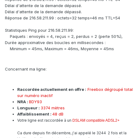
Délai d'attente de la demande dépassé.
Délai d'attente de la demande dépassé.
Réponse de 216.58.211.99 : octets=32 temps=46 ms TTL=54
Statistiques Ping pour 216.58.211.99:
Paquets : envoyés = 4, reçus = 2, perdus = 2 (perte 50%),
Durée approximative des boucles en millisecondes :
Minimum = 45ms, Maximum = 46ms, Moyenne = 45ms
Concernant ma ligne:
Raccordée actuellement en offre :
Freebox dégroupé total
sur numéro inactif
NRA :
BDY93
Longueur :
3374 mètres
Affaiblissement :
48 dB
Votre ligne est raccordée à un
DSLAM compatible ADSL2+
Ca dure depuis fin décembre, j'ai appelé le 3244 2 fois et la