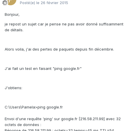
Posté(e)
le 26 février 2015
Bonjour,
je repost un sujet car je pense ne pas avoir donné suffisamment
de détails.
Alors voila, j'ai des pertes de paquets depuis fin décembre.
J'ai fait un test en faisant "ping google.fr"
J'obtiens:
C:\Users\Pamela>ping google.fr
Envoi d'une requête 'ping' sur google.fr [216.58.211.99] avec 32
octets de données :
Réponse de 216.58.211.99 : octets=32 temps=45 ms TTL=54