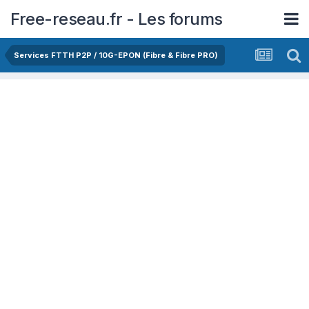
Free-reseau.fr - Les forums
Services FTTH P2P / 10G-EPON (Fibre & Fibre PRO)