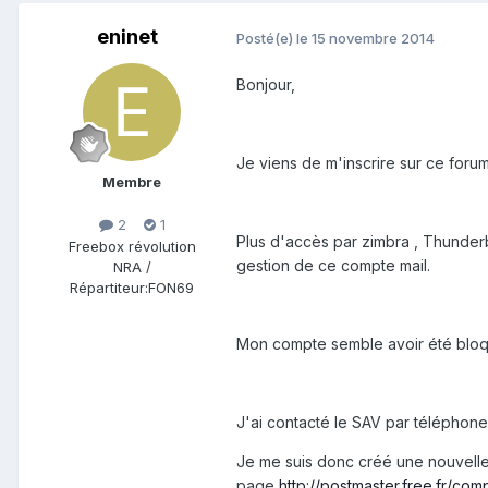
eninet
Posté(e)
le 15 novembre 2014
Bonjour,
Je viens de m'inscrire sur ce foru
Membre
2
1
Plus d'accès par zimbra , Thunderb
Freebox révolution
gestion de ce compte mail.
NRA /
Répartiteur:
FON69
Mon compte semble avoir été bloqu
J'ai contacté le SAV par téléphone
Je me suis donc créé une nouvelle
page
http://postmaster.free.fr/co