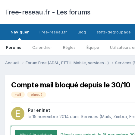
Free-reseau.fr - Les forums
Naviguer
Free-reseau.fr
Blog
stats-degroupage
Forums
Calendrier
Règles
Équipe
Utilisateurs e
Accueil
Forum Free (ADSL, FTTH, Mobile, services ...)
Services (
Compte mail bloqué depuis le 30/10
mail
bloqué
Par
eninet
le 15 novembre 2014
dans
Services (Mails, Zimbra, Fr
Résolu par eninet,
le 15 novembre 20
Aller à la solution