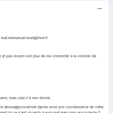
e mail emmanuel.ninet@free.fr
) et pas moyen non plus de me connecter à la console de
ine, mais cela n'a rien donné.
ia abuse@proxad.net (après avoir pris connaissance de cette
sent (si ce n'est un reply à mon mail mais sans aucun texte !)