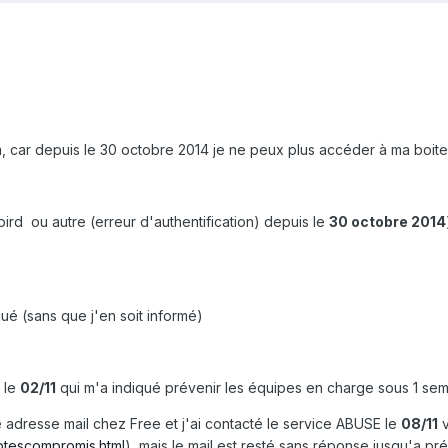
m, car depuis le 30 octobre 2014 je ne peux plus accéder à ma boit
ird ou autre (erreur d'authentification) depuis le
30 octobre 2014
é (sans que j'en soit informé)
 le
02/11
qui m'a indiqué prévenir les équipes en charge sous 1 sema
 adresse mail chez Free et j'ai contacté le service ABUSE le
08/11
v
mptescompromis.html
), mais le mail est resté sans réponse jusqu'a pré