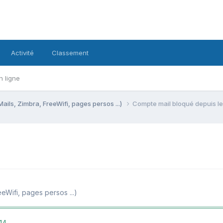
Activité
Classement
n ligne
Mails, Zimbra, FreeWifi, pages persos ...)
Compte mail bloqué depuis le
eeWifi, pages persos ...)
14