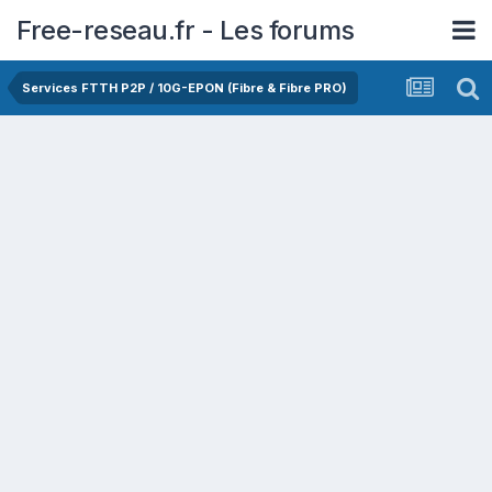
Free-reseau.fr - Les forums
Services FTTH P2P / 10G-EPON (Fibre & Fibre PRO)