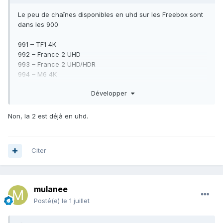
Le peu de chaînes disponibles en uhd sur les Freebox sont
dans les 900
991 – TF1 4K
992 – France 2 UHD
993 – France 2 UHD/HDR
994 – M6 4K
997 – Museum TV 4K
Développer
998 – Stingray Festivals 4K
Envoyé de mon 2407FPN8EG en utilisant Tapatalk
Non, la 2 est déjà en uhd.
Citer
mulanee
Posté(e)
le 1 juillet