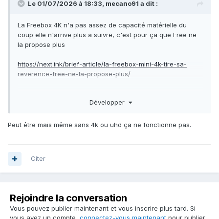
Le 01/07/2026 à 18:33,
mecano91
a dit :
La Freebox 4K n'a pas assez de capacité matérielle du
coup elle n'arrive plus a suivre, c'est pour ça que Free ne
la propose plus
https://next.ink/brief-article/la-freebox-mini-4k-tire-sa-
reverence-free-ne-la-propose-plus/
Envoyé de mon 2407FPN8EG en utilisant Tapatalk
Développer
Peut être mais même sans 4k ou uhd ça ne fonctionne pas.
Citer
Rejoindre la conversation
Vous pouvez publier maintenant et vous inscrire plus tard. Si
vous avez un compte,
connectez-vous maintenant
pour publier