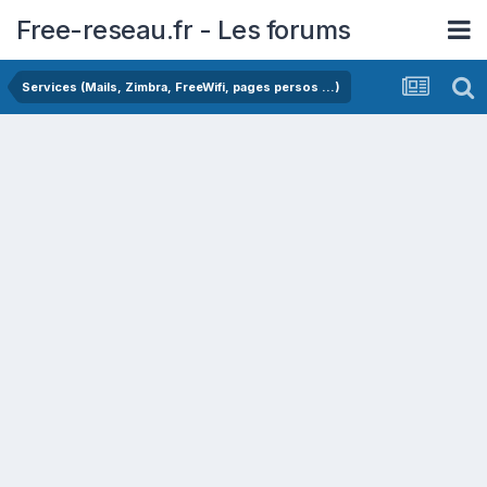
Free-reseau.fr - Les forums
Services (Mails, Zimbra, FreeWifi, pages persos ...)