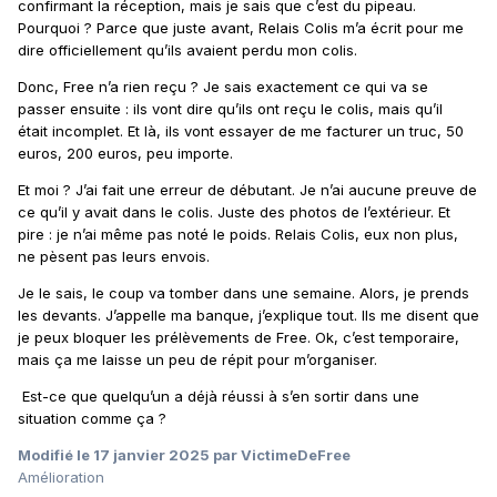
confirmant la réception, mais je sais que c’est du pipeau.
Pourquoi ? Parce que juste avant, Relais Colis m’a écrit pour me
dire officiellement qu’ils avaient
perdu mon colis.
Donc, Free n’a rien reçu ? Je sais exactement ce qui va se
passer ensuite : ils vont dire qu’ils ont reçu le colis, mais qu’il
était
incomplet. Et là, ils vont essayer de me facturer un truc, 50
euros, 200 euros, peu importe.
Et moi ? J’ai fait une erreur de débutant. Je n’ai aucune preuve de
ce qu’il y avait dans le colis. Juste des photos de l’extérieur. Et
pire : je n’ai même pas noté le poids. Relais Colis, eux non plus,
ne pèsent pas leurs envois.
Je le sais, le coup va tomber dans une semaine. Alors, je prends
les devants. J’appelle ma banque, j’explique tout. Ils me disent que
je peux bloquer les prélèvements de Free. Ok, c’est temporaire,
mais ça me laisse un peu de répit pour m’organiser.
Est-ce que quelqu’un a déjà réussi à s’en sortir dans une
situation comme ça ?
Modifié
le 17 janvier 2025
par VictimeDeFree
Amélioration