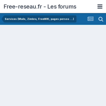
Free-reseau.fr - Les forums
Services (Mails, Zimbra, FreeWifi, pages persos ...)