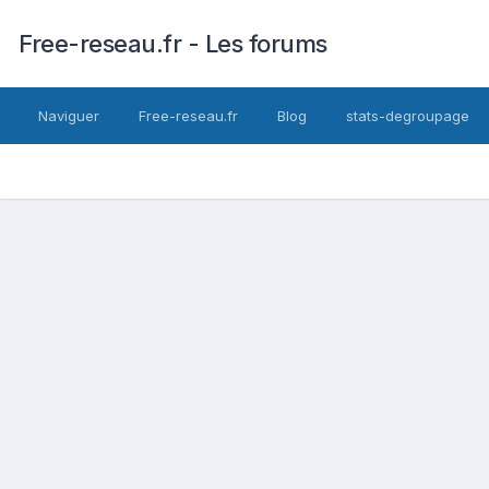
Free-reseau.fr - Les forums
Naviguer
Free-reseau.fr
Blog
stats-degroupage