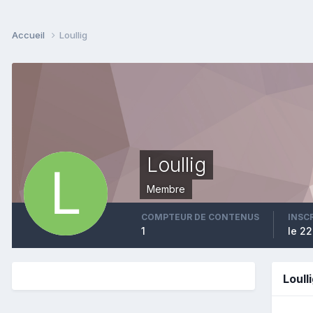
Accueil
Loullig
Loullig
Membre
COMPTEUR DE CONTENUS
INSC
1
le 22
Loull