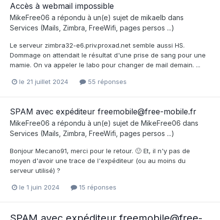
Accès à webmail impossible
MikeFree06
a répondu à un(e) sujet de
mikaelb
dans
Services (Mails, Zimbra, FreeWifi, pages persos ...)
Le serveur zimbra32-e6.priv.proxad.net semble aussi HS.
Dommage on attendait le résultat d'une prise de sang pour une
mamie. On va appeler le labo pour changer de mail demain. ...
le 21 juillet 2024
55 réponses
SPAM avec expéditeur freemobile@free-mobile.fr
MikeFree06
a répondu à un(e) sujet de
MikeFree06
dans
Services (Mails, Zimbra, FreeWifi, pages persos ...)
Bonjour Mecano91, merci pour le retour. 🙂 Et, il n'y pas de
moyen d'avoir une trace de l'expéditeur (ou au moins du
serveur utilisé) ?
le 1 juin 2024
15 réponses
SPAM avec expéditeur freemobile@free-