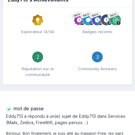
Rare
Rare
Rare
Rare
Explorateur (4/14)
Badges récents
2
3
Réputation sur la
Community Answers
communauté
mot de passe
Eddy713
a répondu à un(e) sujet de
Eddy713
dans
Services
(Mails, Zimbra, FreeWifi, pages persos ...)
Bonjour, Bon finalement, je suis allé au magasin Free, les gars