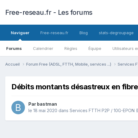
Free-reseau.fr - Les forums
Naviguer
Free-reseau.fr
Blog
stats-degroupage
Forums
Calendrier
Règles
Équipe
Utilisateurs e
Accueil
Forum Free (ADSL, FTTH, Mobile, services ...)
Services F
Débits montants désastreux en fibr
Par
bastman
le 18 mai 2020
dans
Services FTTH P2P / 10G-EPON (