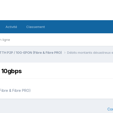
Activité
Classement
n ligne
TTH P2P / 10G-EPON (Fibre & Fibre PRO)
Débits montants désastreux e
e 10gbps
Fibre & Fibre PRO)
Co