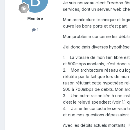
Je suis nouveau client Freebox fibr
services, dont un serveur web chez 
Membre
Mon architecture technique et logic
ouvre les bons ports et c’est parti.
1
Mon problème concerne les débits r
J’ai donc émis diverses hypothèses
1. La vitesse de mon lien fibre e
et 500mbps montants, c’est donc sa
2. Mon architecture réseau ou log
réfutée par le fait que lors de mo
raison réfutant cette hypothèse r
500 à 700mbps de débits. Mon arch
3. Une autre raison liée à une ins
c’est le relevé speedtest (voir 1.)
4. J’ai enfin contacté le service 
et que mes questions dépassaient 
Avec les débits actuels montants, l