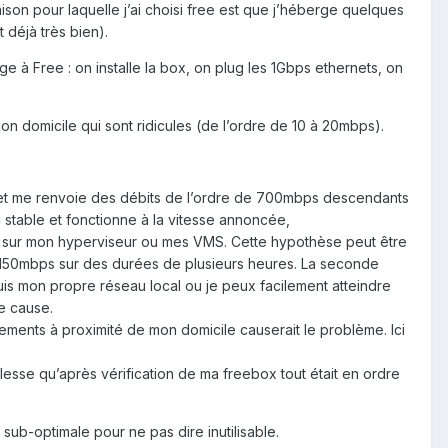
aison pour laquelle j’ai choisi free est que j’héberge quelques
 déjà très bien).
e à Free : on installe la box, on plug les 1Gbps ethernets, on
n domicile qui sont ridicules (de l’ordre de 10 à 20mbps).
rnet me renvoie des débits de l’ordre de 700mbps descendants
stable et fonctionne à la vitesse annoncée,
ad sur mon hyperviseur ou mes VMS. Cette hypothèse peut être
 à 150mbps sur des durées de plusieurs heures. La seconde
is mon propre réseau local ou je peux facilement atteindre
e cause.
ements à proximité de mon domicile causerait le problème. Ici
esse qu’après vérification de ma freebox tout était en ordre
sub-optimale pour ne pas dire inutilisable.