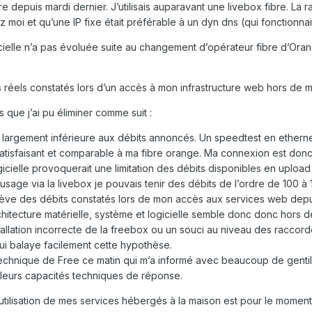
e depuis mardi dernier. J’utilisais auparavant une livebox fibre. La r
moi et qu’une IP fixe était préférable à un dyn dns (qui fonctionnait
ielle n’a pas évoluée suite au changement d’opérateur fibre d’Orang
éels constatés lors d’un accès à mon infrastructure web hors de mo
 que j’ai pu éliminer comme suit :
st largement inférieure aux débits annoncés. Un speedtest en ethe
tisfaisant et comparable à ma fibre orange. Ma connexion est donc 
icielle provoquerait une limitation des débits disponibles en uplo
n usage via la livebox je pouvais tenir des débits de l’ordre de 100
elève des débits constatés lors de mon accès aux services web depu
itecture matérielle, système et logicielle semble donc donc hors d
tallation incorrecte de la freebox ou un souci au niveau des raccord
 qui balaye facilement cette hypothèse.
technique de Free ce matin qui m’a informé avec beaucoup de gentill
leurs capacités techniques de réponse.
’utilisation de mes services hébergés à la maison est pour le moment 