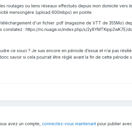
es routages ou liens réseaux effectués depuis mon domicile vers le
ublicité mensongère (upload 600mbps) en pointe.
 téléchargement d'un fichier .pdf (magazine de VTT de 355Mo) depu
us constatez
:
https://nc.nuage.io/index.php/s/2y8YMTKipp2wK7E/d
oudre ce souci ? Je suis encore en période d’essai et n’ai pas résil
donc savoir si cela pourrait être réglé avant la fin de cette période 
i vous avez un compte,
connectez-vous maintenant
pour publier avec