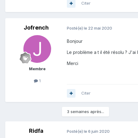
Citer
06/05/2020
Suite à la demande du 05/05/20
06/05/2020
Jofrench
Posté(e)
le 22 mai 2020
Une demande de
vérification
Bonjour
06/05/2020
Le problème a t il été résolu ? J'a
Aucune anomalie n'a été repéré
d'autres investigations jusqu'à r
Merci
Membre
11/05/2020
Une demande de
vérification
1
Citer
13/05/2020
Aucune anomalie n'a été repéré
d'autres investigations jusqu'à r
3 semaines après...
Ridfa
Posté(e)
le 6 juin 2020