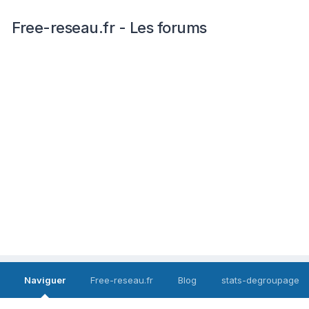
Free-reseau.fr - Les forums
Naviguer
Free-reseau.fr
Blog
stats-degroupage