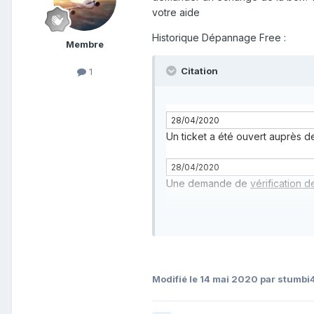
votre aide
Historique Dépannage Free
:
Membre
Citation
1
28/04/2020
Un ticket a été ouvert auprès de
28/04/2020
Une demande de
vérification
30/04/2020
Aucune anomalie n'a été repéré
d'autres investigations jusqu'à r
05/05/2020
Modifié
le 14 mai 2020
par stumbi
Une demande de
vérification 