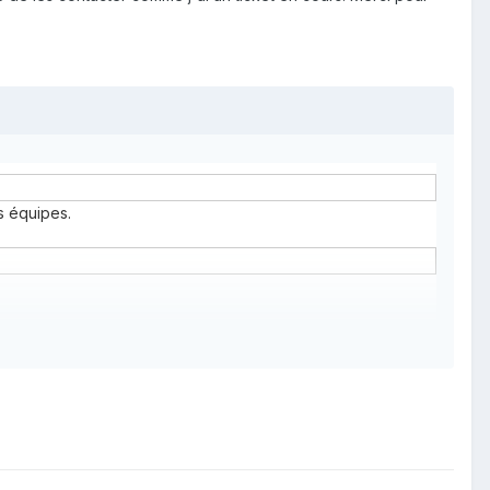
s équipes.
ement
. Notre support technique s'engage à poursuivre