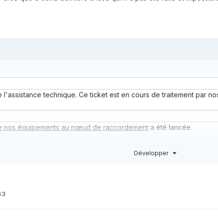
 l'assistance technique. Ce ticket est en cours de traitement par no
 de nos équipements au nœud de raccordement
a été lancée.
Développer
e lors de la
vérification de nos équipements au nœud de raccord
ésolution.
43
des équipements de l'opérateur historique
a été lancée.