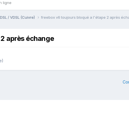
n ligne
DSL / VDSL (Cuivre)
freebox v6 toujours bloqué a l'étape 2 après éc
e 2 après échange
e)
Co