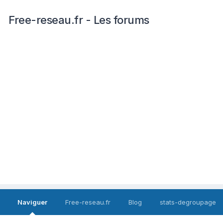
Free-reseau.fr - Les forums
Naviguer
Free-reseau.fr
Blog
stats-degroupage