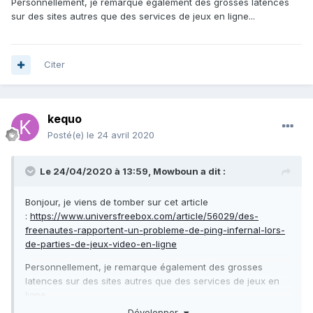
Personnellement, je remarque également des grosses latences
sur des sites autres que des services de jeux en ligne...
Citer
kequo
Posté(e)
le 24 avril 2020
Le 24/04/2020 à 13:59,
Mowboun
a dit :
Bonjour, je viens de tomber sur cet article
:
https://www.universfreebox.com/article/56029/des-
freenautes-rapportent-un-probleme-de-ping-infernal-lors-
de-parties-de-jeux-video-en-ligne
Personnellement, je remarque également des grosses
latences sur des sites autres que des services de jeux en
ligne...
Développer