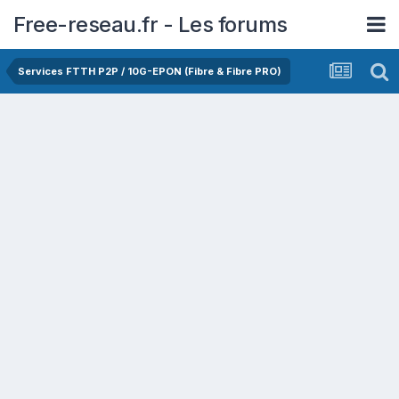
Free-reseau.fr - Les forums
Services FTTH P2P / 10G-EPON (Fibre & Fibre PRO)