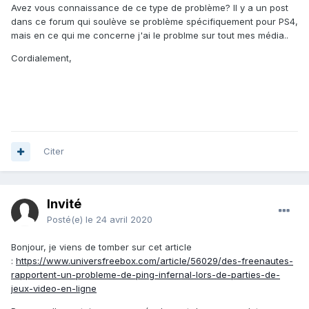
Avez vous connaissance de ce type de problème? Il y a un post
dans ce forum qui soulève se problème spécifiquement pour PS4,
mais en ce qui me concerne j'ai le problme sur tout mes média..
Cordialement,
Citer
Invité
Posté(e)
le 24 avril 2020
Bonjour, je viens de tomber sur cet article
:
https://www.universfreebox.com/article/56029/des-freenautes-
rapportent-un-probleme-de-ping-infernal-lors-de-parties-de-
jeux-video-en-ligne