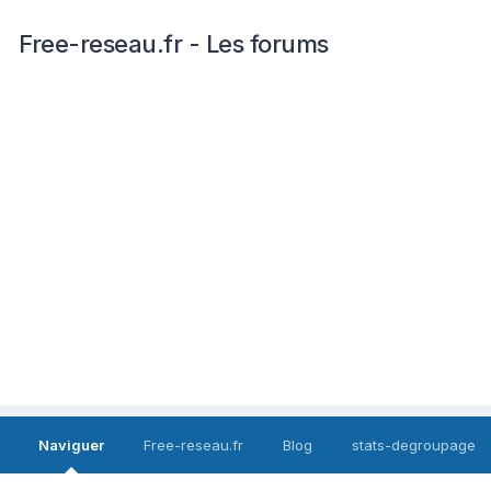
Free-reseau.fr - Les forums
Naviguer
Free-reseau.fr
Blog
stats-degroupage