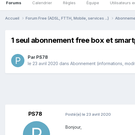
Forums
Calendrier
Règles
Équipe
Utilisateurs e
Accueil
Forum Free (ADSL, FTTH, Mobile, services ...)
Abonnement
1 seul abonnement free box et smar
Par
PS78
le 23 avril 2020
dans
Abonnement (informations, modific
PS78
Posté(e)
le 23 avril 2020
Bonjour,