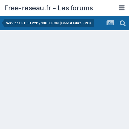
Free-reseau.fr - Les forums
Services FTTH P2P / 10G-EPON (Fibre & Fibre PRO)