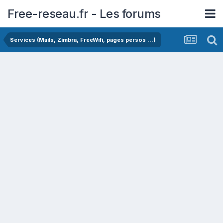
Free-reseau.fr - Les forums
Services (Mails, Zimbra, FreeWifi, pages persos ...)