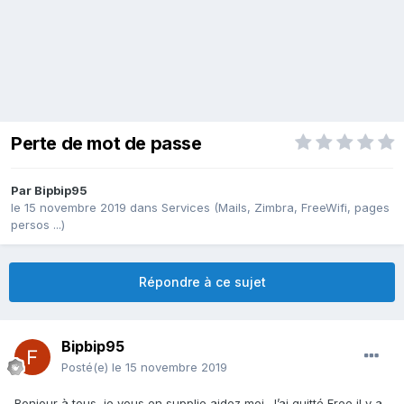
Perte de mot de passe
Par
Bipbip95
le 15 novembre 2019
dans
Services (Mails, Zimbra, FreeWifi, pages
persos ...)
Répondre à ce sujet
Bipbip95
Posté(e)
le 15 novembre 2019
Bonjour à tous, je vous en supplie aidez moi. J’ai quitté Free il y a