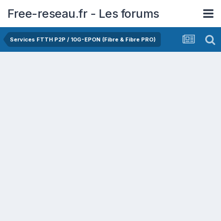
Free-reseau.fr - Les forums
Services FTTH P2P / 10G-EPON (Fibre & Fibre PRO)