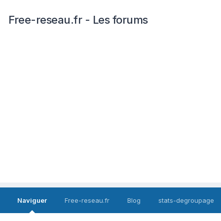
Free-reseau.fr - Les forums
Naviguer
Free-reseau.fr
Blog
stats-degroupage