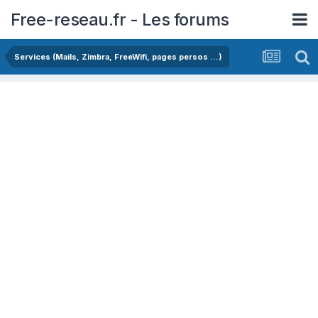
Free-reseau.fr - Les forums
Services (Mails, Zimbra, FreeWifi, pages persos ...)