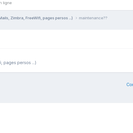
n ligne
Mails, Zimbra, FreeWifi, pages persos ...)
maintenance??
i, pages persos ...)
Co