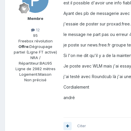
est il possible d'avoir une info fiab
Ayant des pb de messagerie avec FR
Membre
j'essaie de poster sur proxad.free
12
le message ne part pas ou erreur 44
95
Freebox révolution
je poste sur news.free.fr groupe te
Offre:
Dégroupage
partiel (Ligne FT active)
Si l'on me dit qu'il y a de la maint
NRA /
Répartiteur:
BAU95
Je poste avec WLM mais j'ai essay
Ligne de
2982 mètres
Logement:
Maison
j'ai testé avec Roundcub là j'ai un
Non précisé
Cordialement
andré
Citer