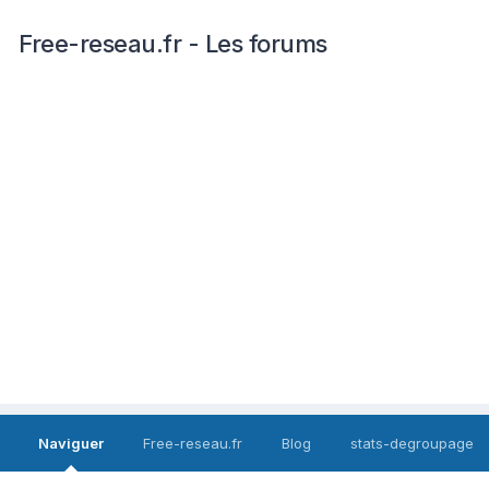
Free-reseau.fr - Les forums
Naviguer
Free-reseau.fr
Blog
stats-degroupage