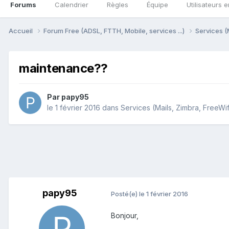
Forums
Calendrier
Règles
Équipe
Utilisateurs e
Accueil
Forum Free (ADSL, FTTH, Mobile, services ...)
Services (
maintenance??
Par
papy95
le 1 février 2016
dans
Services (Mails, Zimbra, FreeWif
papy95
Posté(e)
le 1 février 2016
Bonjour,