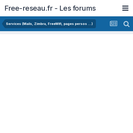
Free-reseau.fr - Les forums
Services (Mails, Zimbra, FreeWifi, pages persos ...)