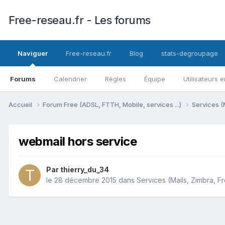
Free-reseau.fr - Les forums
Naviguer
Free-reseau.fr
Blog
stats-degroupage
Forums
Calendrier
Règles
Équipe
Utilisateurs e
Accueil
Forum Free (ADSL, FTTH, Mobile, services ...)
Services (
webmail hors service
Par
thierry_du_34
le 28 décembre 2015
dans
Services (Mails, Zimbra, Fr