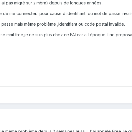
e n ai pas migré sur zimbra) depuis de longues années .
le de me connecter. pour cause d identifiant ou mot de passe invali
 de passe mais même problème ,identifiant ou code postal invalide.
esse mail free,je ne suis plus chez ce FAI car a l époque il ne propo
i le même problème depuis 2 semaines aussi ! J'ai appelé Free, le gar