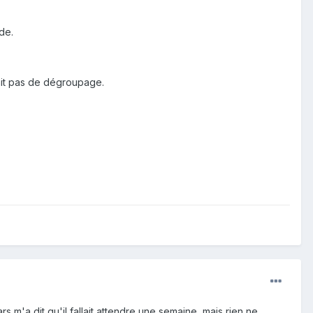
de.
sait pas de dégroupage.
s m'a dit qu'il fallait attendre une semaine, mais rien ne