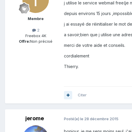
j utilise le service webmail free(j
depuis environs 15 jours ,impossib
Membre
j ai essayé de réinitialiser le mot
2
a savoir;bien que j utilise une adr
Freebox 4K
Offre:
Non précisé
merci de votre aide et conseils.
cordialement
Thierry.
Citer
jerome
Posté(e)
le 28 décembre 2015
bonjour, je me sens moins seul, j'a