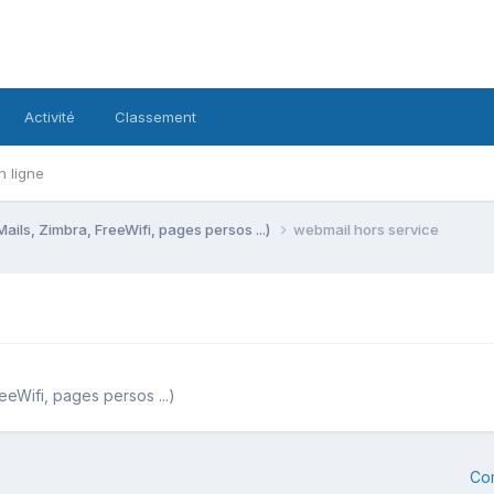
Activité
Classement
n ligne
Mails, Zimbra, FreeWifi, pages persos ...)
webmail hors service
eeWifi, pages persos ...)
Co