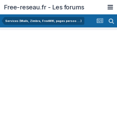
Free-reseau.fr - Les forums
Services (Mails, Zimbra, FreeWifi, pages persos ...)