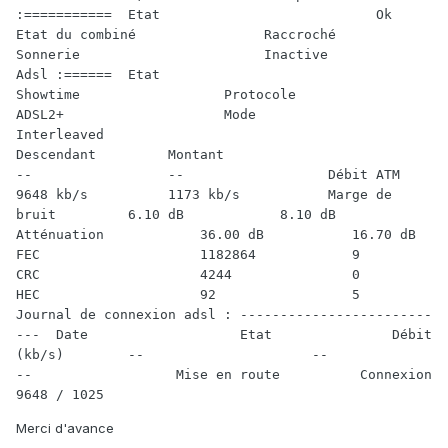
:===========  Etat                           Ok                        
Etat du combiné                Raccroché                 
Sonnerie                       Inactive                
Adsl :======  Etat                           
Showtime                  Protocole                      
ADSL2+                    Mode                           
Interleaved                                      
Descendant         Montant                                    
--                 --                  Débit ATM              
9648 kb/s          1173 kb/s           Marge de 
bruit         6.10 dB            8.10 dB             
Atténuation            36.00 dB           16.70 dB            
FEC                    1182864            9                   
CRC                    4244               0                   
HEC                    92                 5                  
Journal de connexion adsl : ------------------------
---  Date                   Etat               Débit 
(kb/s)        --                     --                 
--                  Mise en route          Connexion          
9648 / 1025       
Merci d'avance