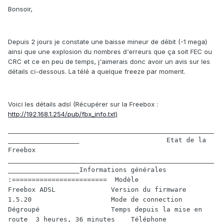
Bonsoir,
Depuis 2 jours je constate une baisse mineur de débit (-1 mega)
ainsi que une explosion du nombres d'erreurs que ça soit FEC ou
CRC et ce en peu de temps, j'aimerais donc avoir un avis sur les
détails ci-dessous. La télé a quelque freeze par moment.
Voici les détails adsl (Récupérer sur la Freebox :
http://192.168.1.254/pub/fbx_info.txt)
____________________________________________________
__________________                      Etat de la 
Freebox                           
____________________________________________________
__________________Informations générales 
:========================  Modèle                         
Freebox ADSL              Version du firmware            
1.5.20                    Mode de connection             
Dégroupé                  Temps depuis la mise en 
route  3 heures, 36 minutes    Téléphone 