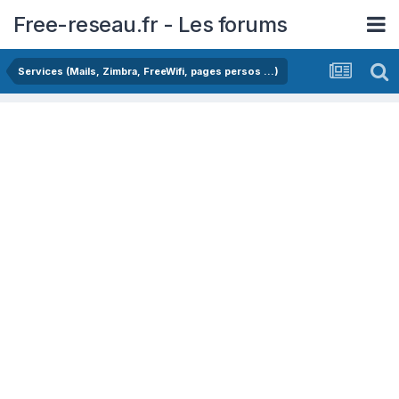
Free-reseau.fr - Les forums
Services (Mails, Zimbra, FreeWifi, pages persos ...)