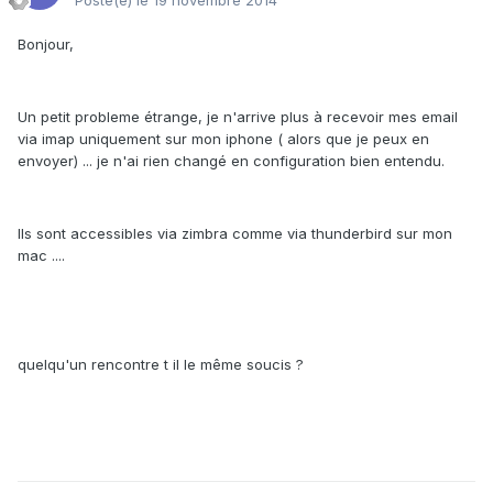
Posté(e)
le 19 novembre 2014
Bonjour,
Un petit probleme étrange, je n'arrive plus à recevoir mes email
via imap uniquement sur mon iphone ( alors que je peux en
envoyer) ... je n'ai rien changé en configuration bien entendu.
Ils sont accessibles via zimbra comme via thunderbird sur mon
mac ....
quelqu'un rencontre t il le même soucis ?