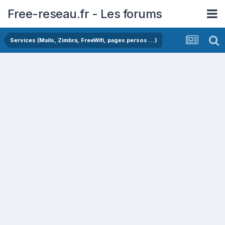
Free-reseau.fr - Les forums
Services (Mails, Zimbra, FreeWifi, pages persos ...)