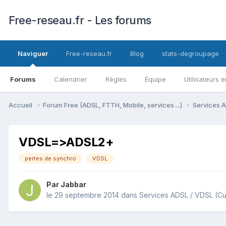
Free-reseau.fr - Les forums
Naviguer
Free-reseau.fr
Blog
stats-degroupage
Forums
Calendrier
Règles
Équipe
Utilisateurs e
Accueil
Forum Free (ADSL, FTTH, Mobile, services ...)
Services A
VDSL=>ADSL2+
pertes de synchro
VDSL
Par
Jabbar
le 29 septembre 2014
dans
Services ADSL / VDSL (Cu