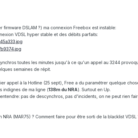
ier firmware DSLAM ?) ma connexion Freebox est instable:
exion VDSL hyper stable et des débits parfaits:
synchros toutes les minutes jusqu'à ce qu'un appel au 3244 provoqu
elques semaines de répit.
er appel à la Hotline (25 sept), Free a du paramétrer quelque cho
s indignes de ma ligne (
138m du NRA
). Surtout en Up.
n entendre: pas de descynchros, pas d'incidents, on ne peut rien faire
on NRA (MAR75) ? Comment faire pour être sorti de la blacklist VDSL 