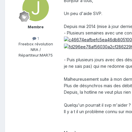
Bonjour à tous,
Un peu d'aide SVP.
Depuis mai 2014 (mise à jour dern
Membre
- Plusieurs semaines avec une conn
1
Freebox révolution
NRA /
Répartiteur:
MAR75
- Puis plusieurs jours avec des dé
je ne sais pas) qui me redonne qu
Malheureusement suite à mon derni
Plus de désynchros mais des débit
Depuis, la hotline ne veut plus rie
Quelqu'un pourrait il svp m'aider ?
Il y a t il un problème connu sur m