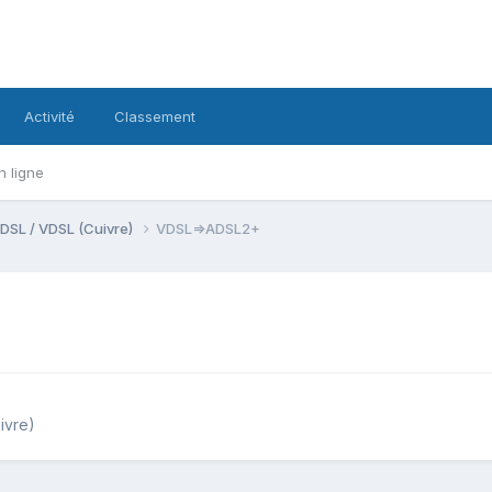
Activité
Classement
n ligne
DSL / VDSL (Cuivre)
VDSL=>ADSL2+
ivre)