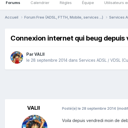
Forums
Calendrier
Règles
Équipe
Utilisateurs e
Accueil
Forum Free (ADSL, FTTH, Mobile, services ...)
Services A
Connexion internet qui beug depuis 
Par
VALII
le 28 septembre 2014
dans
Services ADSL / VDSL (Cu
VALII
Posté(e)
le 28 septembre 2014
(modif
Voila depuis vendredi moin de debi