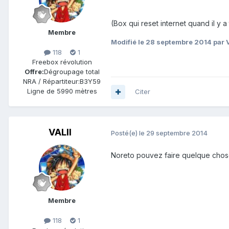
(Box qui reset internet quand il y 
Membre
Modifié
le 28 septembre 2014
par 
118
1
Freebox révolution
Offre:
Dégroupage total
NRA / Répartiteur:
B3Y59
Ligne de
5990 mètres
Citer
VALII
Posté(e)
le 29 septembre 2014
Noreto pouvez faire quelque chos
Membre
118
1