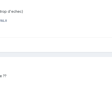
a trop d'echec)
VALII
e ??