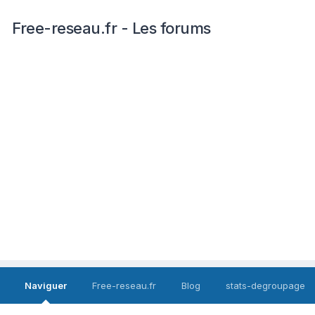
Free-reseau.fr - Les forums
Naviguer
Free-reseau.fr
Blog
stats-degroupage