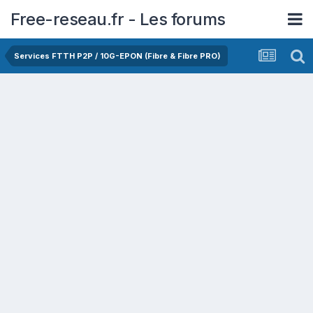
Free-reseau.fr - Les forums
Services FTTH P2P / 10G-EPON (Fibre & Fibre PRO)