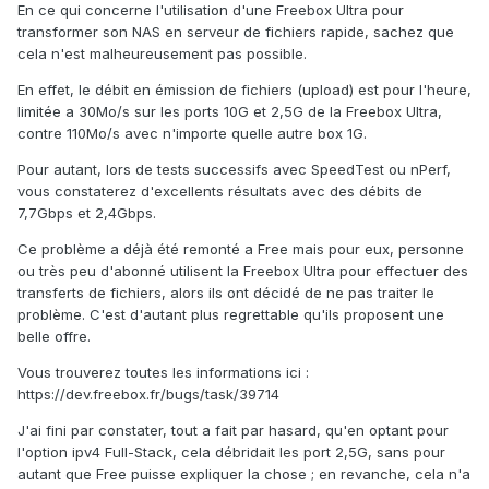
En ce qui concerne l'utilisation d'une Freebox Ultra pour
transformer son NAS en serveur de fichiers rapide, sachez que
cela n'est malheureusement pas possible.
En effet, le débit en émission de fichiers (upload) est pour l'heure,
limitée a 30Mo/s sur les ports 10G et 2,5G de la Freebox Ultra,
contre 110Mo/s avec n'importe quelle autre box 1G.
Pour autant, lors de tests successifs avec SpeedTest ou nPerf,
vous constaterez d'excellents résultats avec des débits de
7,7Gbps et 2,4Gbps.
Ce problème a déjà été remonté a Free mais pour eux, personne
ou très peu d'abonné utilisent la Freebox Ultra pour effectuer des
transferts de fichiers, alors ils ont décidé de ne pas traiter le
problème. C'est d'autant plus regrettable qu'ils proposent une
belle offre.
Vous trouverez toutes les informations ici :
https://dev.freebox.fr/bugs/task/39714
J'ai fini par constater, tout a fait par hasard, qu'en optant pour
l'option ipv4 Full-Stack, cela débridait les port 2,5G, sans pour
autant que Free puisse expliquer la chose ; en revanche, cela n'a