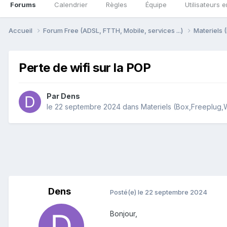
Forums
Calendrier
Règles
Équipe
Utilisateurs e
Accueil
Forum Free (ADSL, FTTH, Mobile, services ...)
Materiels (
Perte de wifi sur la POP
Par
Dens
le 22 septembre 2024
dans
Materiels (Box,Freeplug,Wif
Dens
Posté(e)
le 22 septembre 2024
Bonjour,