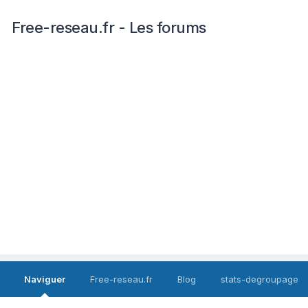
Free-reseau.fr - Les forums
Naviguer
Free-reseau.fr
Blog
stats-degroupage