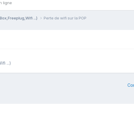
n ligne
Box,Freeplug,Wifi ...)
Perte de wifi sur la POP
i ...)
Co