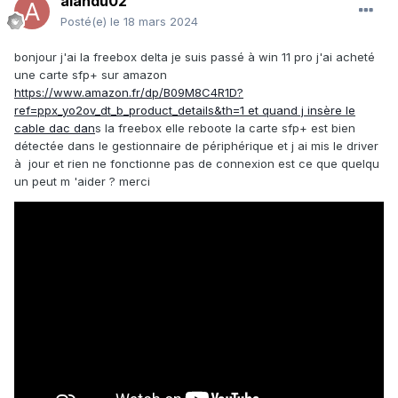
alandu02
Posté(e)
le 18 mars 2024
bonjour j'ai la freebox delta je suis passé à win 11 pro j'ai acheté
une carte sfp+ sur amazon
https://www.amazon.fr/dp/B09M8C4R1D?
ref=ppx_yo2ov_dt_b_product_details&th=1 et quand j insère le
cable dac dan
s la freebox elle reboote la carte sfp+ est bien
détectée dans le gestionnaire de périphérique et j ai mis le driver
à jour et rien ne fonctionne pas de connexion est ce que quelqu
un peut m 'aider ? merci