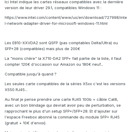
Ici Intel indique les cartes réseaux compatibles avec la dernière
version de leur driver 29.1, compatibles Windows 11
:
https://www.intel.com/content/www/us/en/download/727998/inte
l-network-adapter-driver-for-microsoft-windows-11.html
Les E810-XXVDA2 sont QSFP (pas comptables Delta/Ultra) ou
SFP+28 (compatibles) mais plus de 200€
La "moins chère" la X710-DA2 SFP+ fait partie de la liste, il faut
compter 120€ d'occasion sur Amazon ou 180€ neuf...
Compatible jusqu'à quand ?
Les seules carte compatibles de la séries X5xx c'est les versions
X550 RJ45...
Au final je pense prendre une carte RJ45 10Gb + câble Cat8,
avec un bon blindage qui devrait avoir peu de perturbation, se
rapprochant le plus d'un setup SFP+/SFP+28. Et d'ajouter sur
l'espace Freebox abonné la commande du module SFP+ RJ45
(gratuit + 10€ d'envoi).