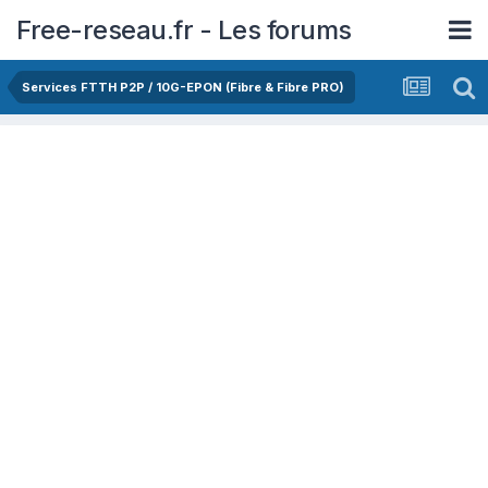
Free-reseau.fr - Les forums
Services FTTH P2P / 10G-EPON (Fibre & Fibre PRO)