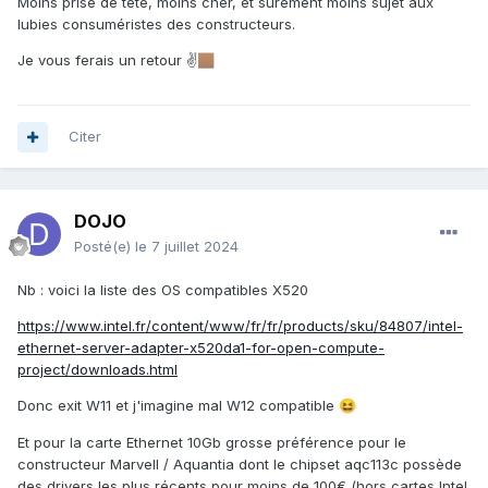
Moins prise de tête, moins cher, et sûrement moins sujet aux
lubies consuméristes des constructeurs.
Je vous ferais un retour ✌
🏽
Citer
DOJO
Posté(e)
le 7 juillet 2024
Nb : voici la liste des OS compatibles X520
https://www.intel.fr/content/www/fr/fr/products/sku/84807/intel-
ethernet-server-adapter-x520da1-for-open-compute-
project/downloads.html
Donc exit W11 et j'imagine mal W12 compatible
😆
Et pour la carte Ethernet 10Gb grosse préférence pour le
constructeur Marvell / Aquantia dont le chipset aqc113c possède
des drivers les plus récents pour moins de 100€ (hors cartes Intel