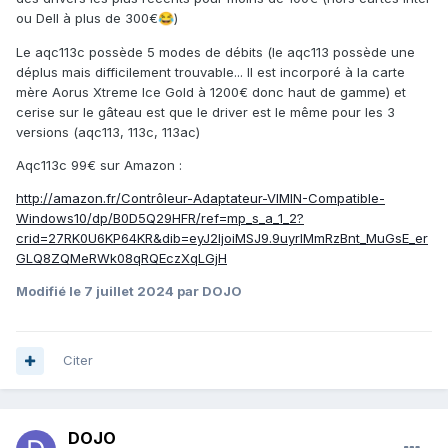
ou Dell à plus de 300€
)
😂
Le aqc113c possède 5 modes de débits (le aqc113 possède une
déplus mais difficilement trouvable... Il est incorporé à la carte
mère Aorus Xtreme Ice Gold à 1200€ donc haut de gamme) et
cerise sur le gâteau est que le driver est le même pour les 3
versions (aqc113, 113c, 113ac)
Aqc113c 99€ sur Amazon
:
http://amazon.fr/Contrôleur-Adaptateur-VIMIN-Compatible-
Windows10/dp/B0D5Q29HFR/ref=mp_s_a_1_2?
crid=27RK0U6KP64KR&dib=eyJ2IjoiMSJ9.9uyrlMmRzBnt_MuGsE_er
GLQ8ZQMeRWk08qRQEczXqLGjH
Modifié
le 7 juillet 2024
par DOJO
Citer
DOJO