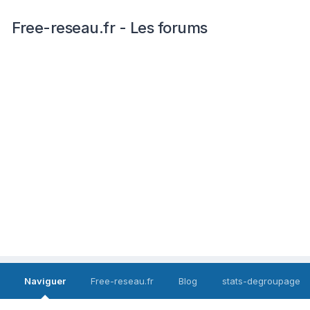
Free-reseau.fr - Les forums
Naviguer
Free-reseau.fr
Blog
stats-degroupage