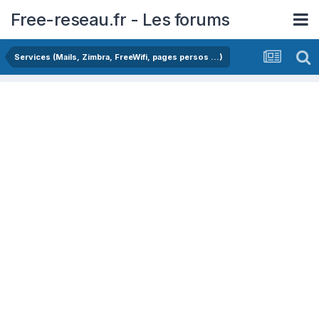
Free-reseau.fr - Les forums
Services (Mails, Zimbra, FreeWifi, pages persos ...)