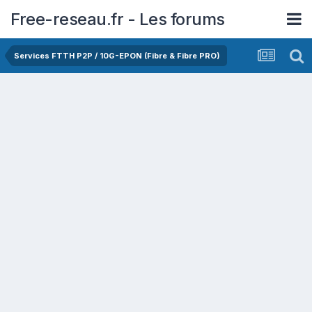
Free-reseau.fr - Les forums
Services FTTH P2P / 10G-EPON (Fibre & Fibre PRO)