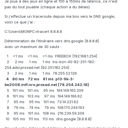
Je joue à des jeux en ligne et 100 à 150ms de latence, ce n'est
pas du tout jouable (chaque action a du délais).
Si j'effectue un traceroute depuis ma box vers le DNS google,
voici ce que j'ai
:
C:\Users\MONPC>tracert 8.8.8.8
Détermination de l’itinéraire vers dns.google [8.8.8.8]
avec un maximum de 30 sauts :
1 <1 ms <1 ms <1 ms FREEBOX [192.168.1.254]
2 2 ms 1 ms 1 ms lns-bzn-40-82-251-182-
254.adsl.proxad.net [82.251.182.254]
3 2 ms 1 ms 1 ms 78.255.52.126
4 80 ms 72 ms 81 ms p13-9k-3-
be2008.intf.nro.proxad.net [78.254.242.18]
5 101 ms 101 ms 95 ms 194.149.165.209
6 101 ms 103 ms 97 ms 194.149.166.62
7 95 ms 95 ms 101 ms 72.14.221.62
8 79 ms 74 ms 79 ms 108.170.244.193
9 95 ms 101 ms 108 ms 216.239.59.209
10 105 ms 111 ms 113 ms dns.google [8.8.8.8]