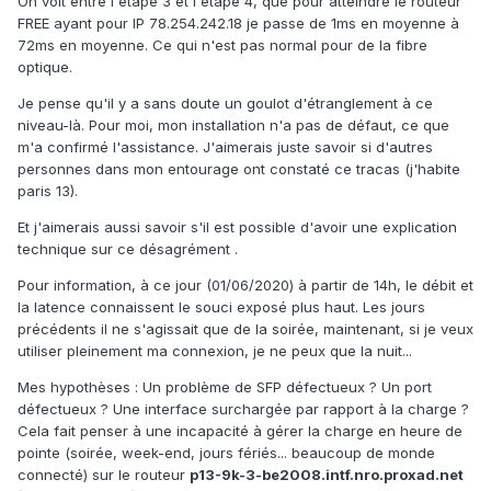
On voit entre l'étape 3 et l'étape 4, que pour atteindre le routeur
FREE ayant pour IP 78.254.242.18 je passe de 1ms en moyenne à
72ms en moyenne. Ce qui n'est pas normal pour de la fibre
optique.
Je pense qu'il y a sans doute un goulot d'étranglement à ce
niveau-là. Pour moi, mon installation n'a pas de défaut, ce que
m'a confirmé l'assistance. J'aimerais juste savoir si d'autres
personnes dans mon entourage ont constaté ce tracas (j'habite
paris 13).
Et j'aimerais aussi savoir s'il est possible d'avoir une explication
technique sur ce désagrément .
Pour information, à ce jour (01/06/2020) à partir de 14h, le débit et
la latence connaissent le souci exposé plus haut. Les jours
précédents il ne s'agissait que de la soirée, maintenant, si je veux
utiliser pleinement ma connexion, je ne peux que la nuit...
Mes hypothèses
:
Un problème de SFP défectueux ? Un port
défectueux ? Une interface surchargée par rapport à la charge ?
Cela fait penser à une incapacité à gérer la charge en heure de
pointe (soirée, week-end, jours fériés... beaucoup de monde
connecté) sur le routeur
p13-9k-3-be2008.intf.nro.proxad.net