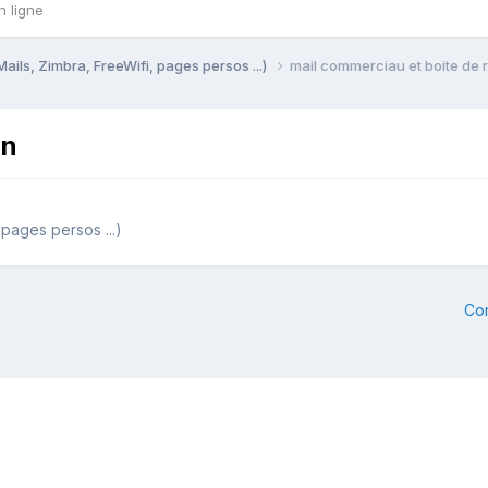
n ligne
Mails, Zimbra, FreeWifi, pages persos ...)
mail commerciau et boite de 
on
 pages persos ...)
Co