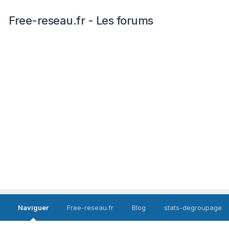
Free-reseau.fr - Les forums
Naviguer
Free-reseau.fr
Blog
stats-degroupage