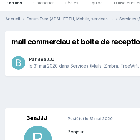
Forums
Calendrier
Règles
Équipe
Utilisateurs e
Accueil
Forum Free (ADSL, FTTH, Mobile, services ...)
Services (
mail commerciau et boite de recepti
Par
BeaJJJ
le 31 mai 2020
dans
Services (Mails, Zimbra, FreeWifi,
BeaJJJ
Posté(e)
le 31 mai 2020
Bonjour,