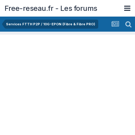
Free-reseau.fr - Les forums
Services FTTH P2P / 10G-EPON (Fibre & Fibre PRO)