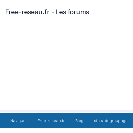
Free-reseau.fr - Les forums
Naviguer
Free-reseau.fr
Blog
stats-degroupage