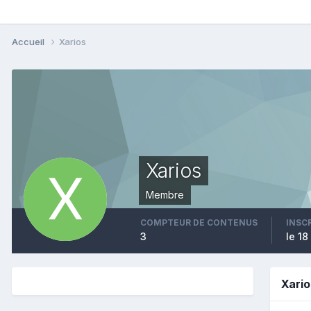
Accueil
Xarios
Xarios
Membre
COMPTEUR DE CONTENUS
INSC
3
le 18
Xari