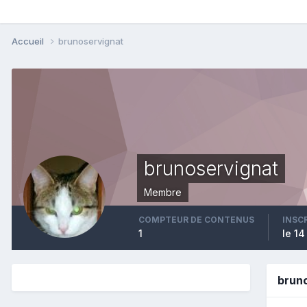
Accueil
brunoservignat
brunoservignat
Membre
COMPTEUR DE CONTENUS
INSC
1
le 1
brun