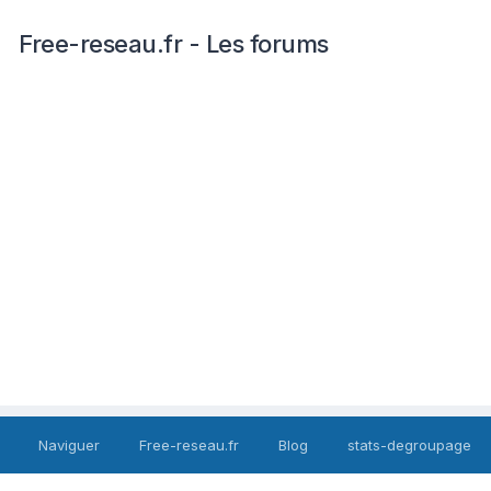
Free-reseau.fr - Les forums
Naviguer
Free-reseau.fr
Blog
stats-degroupage