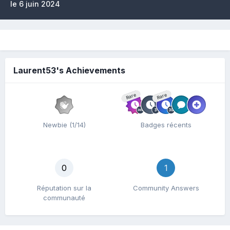
le 6 juin 2024
Laurent53's Achievements
Rare
Rare
Newbie (1/14)
Badges récents
0
1
Réputation sur la
Community Answers
communauté