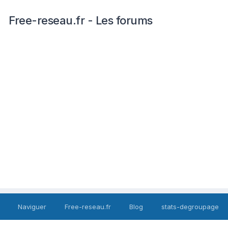
Free-reseau.fr - Les forums
Naviguer
Free-reseau.fr
Blog
stats-degroupage