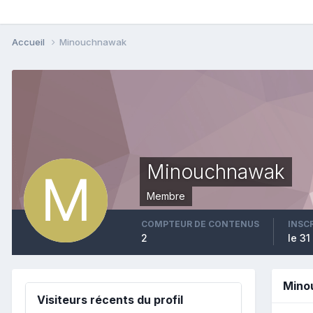
Accueil
Minouchnawak
Minouchnawak
Membre
COMPTEUR DE CONTENUS
INSC
2
le 31
Mino
Visiteurs récents du profil