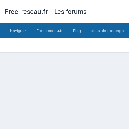
Free-reseau.fr - Les forums
Naviguer
Free-reseau.fr
Blog
stats-degroupage