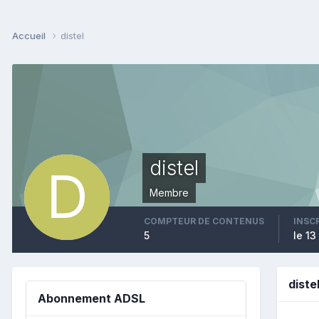
Accueil
distel
distel
Membre
COMPTEUR DE CONTENUS
INSC
5
le 13
diste
Abonnement ADSL