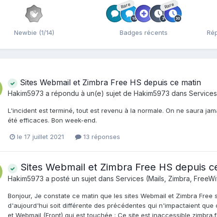
Rare
Rare
Newbie (1/14)
Badges récents
Rép
Sites Webmail et Zimbra Free HS depuis ce matin
Hakim5973
a répondu à un(e) sujet de
Hakim5973
dans
Services 
L'incident est terminé, tout est revenu à la normale. On ne saura jam
été efficaces. Bon week-end.
le 17 juillet 2021
13 réponses
Sites Webmail et Zimbra Free HS depuis c
Hakim5973
a posté un sujet dans
Services (Mails, Zimbra, FreeWif
Bonjour, Je constate ce matin que les sites Webmail et Zimbra Free 
d'aujourd'hui soit différente des précédentes qui n'impactaient que c
et Webmail (Front) qui est touchée : Ce site est inaccessible zimbra.f