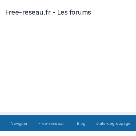
Free-reseau.fr - Les forums
Naviguer
Free-reseau.fr
Blog
stats-degroupage