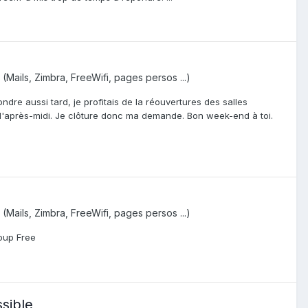
(Mails, Zimbra, FreeWifi, pages persos ...)
re aussi tard, je profitais de la réouvertures des salles
 d'après-midi. Je clôture donc ma demande. Bon week-end à toi.
(Mails, Zimbra, FreeWifi, pages persos ...)
oup Free
sible