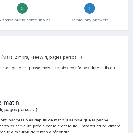
2
1
utation sur la communauté
Community Answers
(Mails, Zimbra, FreeWifi, pages persos ...)
ais ce qui c'est passé mais au moins ça n'a pas duré et ils ont
e matin
i, pages persos ...)
sont inaccessibles depuis ce matin. Il semble que la panne
ertains serveurs précis car là c'est toute l'infrastructure Zimbra
ree.fr a mis trop de temps à répondre. ...