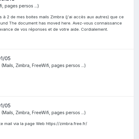
i, pages persos ...)
s à 2 de mes boites mails Zimbra (j'ai accès aux autres) que ce
r : Found The document has moved here. Avez-vous connaissance
avance de vos réponses et de votre aide. Cordialement.
01/05
(Mails, Zimbra, FreeWifi, pages persos ...)
01/05
(Mails, Zimbra, FreeWifi, pages persos ...)
 mail via la page Web https://zimbra.free.fr/