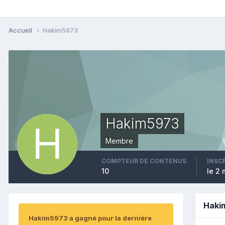
Accueil
Hakim5973
Hakim5973
Membre
COMPTEUR DE CONTENUS
INSC
10
le 2 
Haki
Hakim5973 a gagné pour la dernière