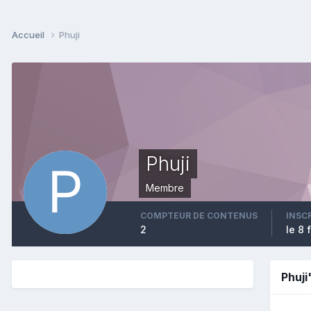
Accueil
Phuji
Phuji
Membre
COMPTEUR DE CONTENUS
INSC
2
le 8 
Phuj