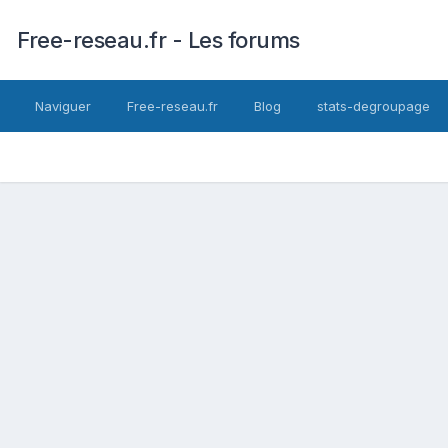
Free-reseau.fr - Les forums
Naviguer
Free-reseau.fr
Blog
stats-degroupage