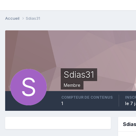
Accueil
Sdias31
Sdias31
Membre
COMPTEUR DE CONTENUS
INSC
1
le 7 
Sdia