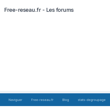
Free-reseau.fr - Les forums
Naviguer
Free-reseau.fr
Blog
stats-degroupage