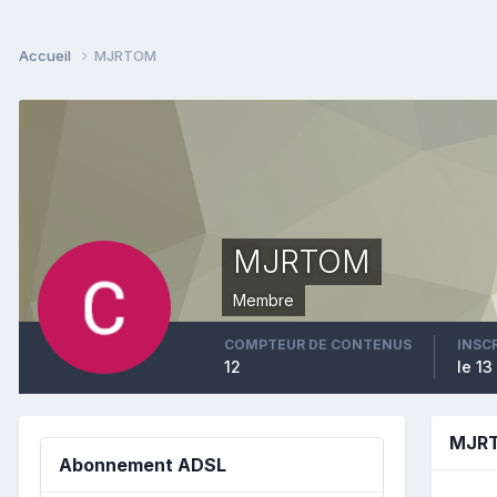
Accueil
MJRTOM
MJRTOM
Membre
COMPTEUR DE CONTENUS
INSC
12
le 1
MJRT
Abonnement ADSL