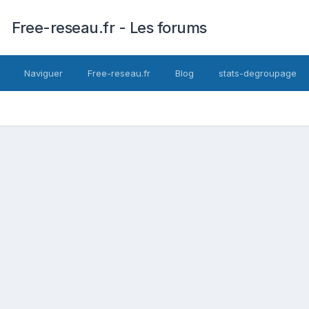
Free-reseau.fr - Les forums
Naviguer
Free-reseau.fr
Blog
stats-degroupage