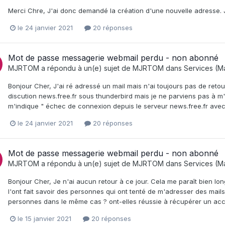
Merci Chre, J'ai donc demandé la création d'une nouvelle adresse. Je 
le 24 janvier 2021
20 réponses
Mot de passe messagerie webmail perdu - non abonné
MJRTOM
a répondu à un(e) sujet de
MJRTOM
dans
Services (Ma
Bonjour Cher, J'ai ré adressé un mail mais n'ai toujours pas de reto
discution news.free.fr sous thunderbird mais je ne parviens pas à m
m'indique " échec de connexion depuis le serveur news.free.fr avec l
le 24 janvier 2021
20 réponses
Mot de passe messagerie webmail perdu - non abonné
MJRTOM
a répondu à un(e) sujet de
MJRTOM
dans
Services (Ma
Bonjour Cher, Je n'ai aucun retour à ce jour. Cela me paraît bien l
l'ont fait savoir des personnes qui ont tenté de m'adresser des mai
personnes dans le même cas ? ont-elles réussie à récupérer un accès
le 15 janvier 2021
20 réponses